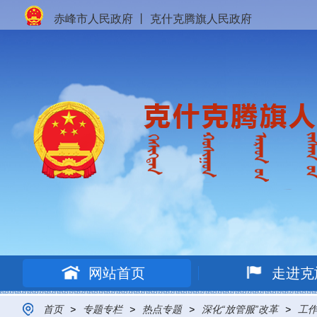
赤峰市人民政府
丨
克什克腾旗人民政府
网站首页
走进克
首页
>
专题专栏
>
热点专题
>
深化“放管服”改革
>
工