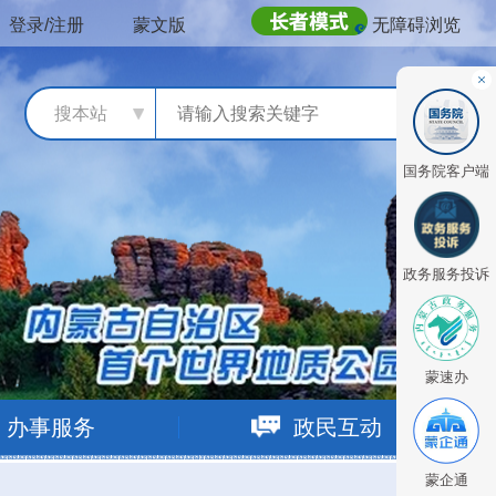
登录/注册
蒙文版
无障碍浏览
搜本站
国务院客户端
政务服务投诉
蒙速办
办事服务
政民互动
蒙企通