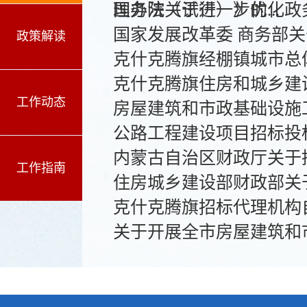
理办法（试行）》的...
国务院关于进一步优化政
国家发展改革委 商务部关
政策解读
克什克腾旗经棚镇城市总体规划(
克什克腾旗住房和城乡建
工作动态
房屋建筑和市政基础设施
公路工程建设项目招标投
内蒙古自治区财政厅关于
工作指南
住房城乡建设部财政部关
克什克腾旗招标代理机构
关于开展全市房屋建筑和