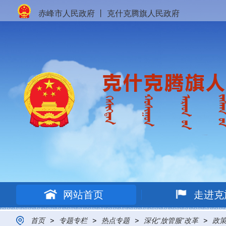
赤峰市人民政府
丨
克什克腾旗人民政府
网站首页
走进克
首页
>
专题专栏
>
热点专题
>
深化“放管服”改革
>
政