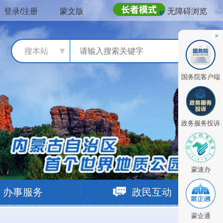
登录/注册
蒙文版
无障碍浏览
搜本站
国务院客户端
政务服务投诉
蒙速办
办事服务
政民互动
蒙企通