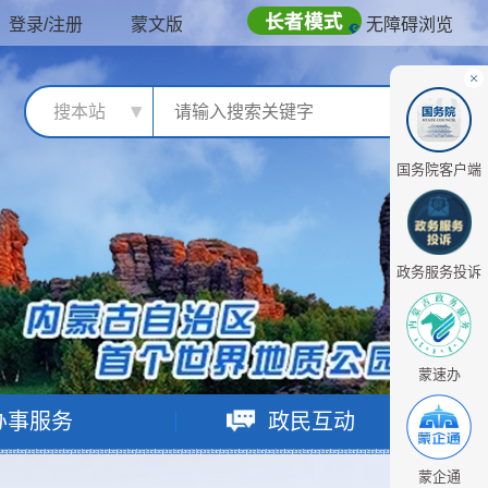
登录/注册
蒙文版
无障碍浏览
搜本站
国务院客户端
政务服务投诉
蒙速办
办事服务
政民互动
蒙企通