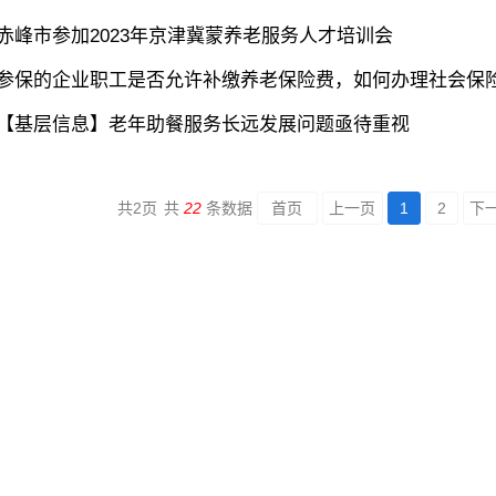
赤峰市参加2023年京津冀蒙养老服务人才培训会
参保的企业职工是否允许补缴养老保险费，如何办理社会保险费
【基层信息】老年助餐服务长远发展问题亟待重视
共
2
页
共
22
条数据
首页
上一页
1
2
下